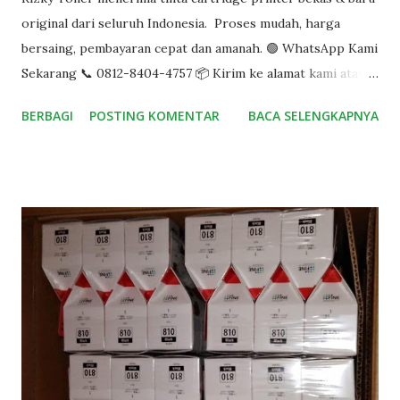
original dari seluruh Indonesia. Proses mudah, harga
bersaing, pembayaran cepat dan amanah. 🟢 WhatsApp Kami
Sekarang 📞 0812-8404-4757 📦 Kirim ke alamat kami atau
COD, kami transfer setelah dicek! Type cartridge yang kami
BERBAGI
POSTING KOMENTAR
BACA SELENGKAPNYA
beli: Canon:810/811. 740/741. 745/746. 88/98. 47/57. 89/99.
HP:46. 62. 678. 680. 682. 704. 802. 803. 💡 Hanya cartridge
original, bukan refill atau KW. 📌 Tentang RIZKY TONER
RIZKYTONER adalah layanan jual beli cartridge printer
bekas & baru original. Kami menerima cartridge dari
perorangan, kantor, toko printer, dan instansi dari seluruh
kota di Indonesia. ✔ Terima cartridge Canon, HP, Epson ✔
Bekas pakai tapi masih original? Kami beli! ✔ Baru tapi tidak
dipakai? Kami juga terima! 🛒 Cara Menjual Cartridge Anda
1. Hubungi kami via WhatsApp (0812 8404 4757) 2. Kirim
foto & jumlah cartridge 3. Kami infokan harga 4. Kirim ke
alamat kami atau ketemuan (COD) 5. Kami transfer setelah