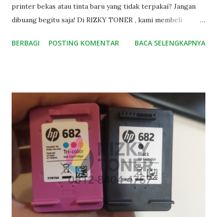
printer bekas atau tinta baru yang tidak terpakai? Jangan
dibuang begitu saja! Di RIZKY TONER , kami membeli
cartridge printer bekas dan baru dengan harga yang pantas
BERBAGI
POSTING KOMENTAR
BACA SELENGKAPNYA
dan proses yang mudah. 🔹 Apa yang Kami Terima? Kami
menerima berbagai jenis dan merek cartridge printer, baik
bekas pakai maupun masih baru (masih disegel atau belum
digunakan), seperti: -Canon 47/57, 88/98, 89/99, 740/741,
745/746, 810/811. dan sejenisnya -HP 680, 802, 703, 682,
803, 678, 704, 62, 46. dll -Epson, Brother, dan berbagai tipe
lainnya kondisi baru original 🔹 Keunggulan Layanan RIZKY
TONER: ✅ Melayani jemput ke alamat Anda (khusus area
DKI-Jakarta) ✅ Kirim via ekspedisi juga bisa untuk luar
kota/provinsi ✅ Melayani seluruh kota dan kabupaten di
Indonesia ✅ Proses cepat dan pembayaran langsung setelah
cek barang ✅ Harga kompetitif dan transparan Tidak perlu
repot keluar rumah atau kantor, ...