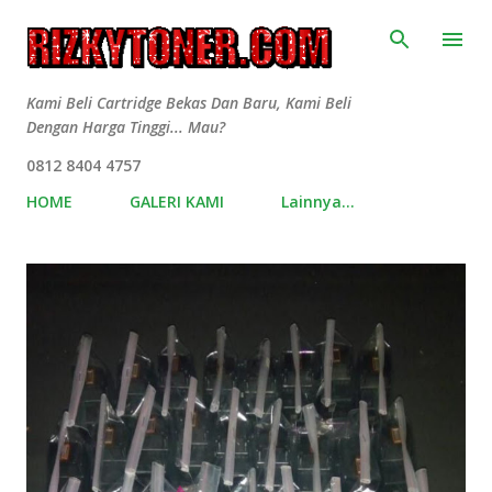
Langsung ke konten utama
Kami Beli Cartridge Bekas Dan Baru, Kami Beli
Dengan Harga Tinggi... Mau?
0812 8404 4757
HOME
GALERI KAMI
Lainnya…
P
o
s
t
i
n
g
a