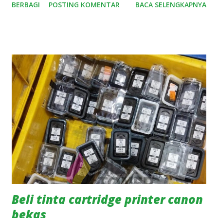
BERBAGI
POSTING KOMENTAR
BACA SELENGKAPNYA
seperti Canon, HP, Epson, dan lainnya. 💡 Mengapa Pilih
Rizky Toner? ✅ Terima semua kondisi (asli/original – bekas
atau baru) ✅ Harga bersaing dan transparan ✅ Proses
cepat dan aman ✅ Bisa kirim dari seluruh Indonesia ✅
Pembayaran langsung setelah barang diterima 📦 Kami
Menerima: Cartridge Canon (740, 741, 810, 811, 745, 746,dll)
Cartridge HP (680, 678, 802, 682, 803,dll) Cartridge Epson &
merek lainnya (original) 📲 Hubungi Kami Sekarang! Ingin
jual cartridge bekas atau baru Anda? Langsung hubungi
kami lewat WhatsApp: 👉 0812-8404-4657 Kami siap
melayani Anda dengan cepat dan profesional. Jual cartridge
jadi lebih mudah bersama Rizky Toner!
Beli tinta cartridge printer canon
bekas