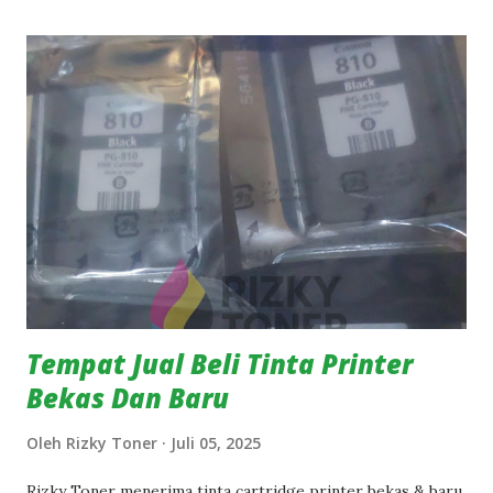
menerima cartridge bekas dari seluruh kota di Indonesia,
baik dalam jumlah kecil maupun partai besar. 💡 Mengapa
Anda Harus Menjual ke Rizky Toner? ✔️ Terima Semua
Merek dan Tipe Populer Kami menerima tinta cartridge
bekas dari berbagai merek ternama: HP, Canon, Epson,
Brother, dan lainnya. Baik cartridge inkjet maupun toner
laserjet. ✔️ Proses Mudah & Praktis Anda cukup
menghubungi kami via WhatsApp, kirimkan foto cartridge
Anda, lalu kami akan memberikan estimasi harga dan
panduan pengiriman. ✔️ Pembayaran Langsung Setelah
Dicek Setelah barang diterima dan dicek, ka...
Tempat Jual Beli Tinta Printer
Bekas Dan Baru
Oleh
Rizky Toner
Juli 05, 2025
Rizky Toner menerima tinta cartridge printer bekas & baru