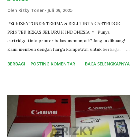
Oleh
Rizky Toner
Juli 09, 2025
*♻ RIZKYTONER: TERIMA & BELI TINTA CARTRIDGE
PRINTER BEKAS SELURUH INDONESIA! * Punya
cartridge tinta printer bekas menumpuk? Jangan dibuang!
Kami membeli dengan harga kompetitif. untuk berbagai
merek (HP, Canon, Epson, dll) dalam kondisi apa pun:
BERBAGI
POSTING KOMENTAR
BACA SELENGKAPNYA
kosong, bekas pakai, atau masih tersegel Baru Original! ✨
KEUNGGULAN KAMI : ✅ Layanan Luar Kota & Pulau: Kirim
dari mana saja di Indonesia! ✅ Proses cepat & pembayaran
Tranfer uang atau tunai langsung. ✅ Berpengalaman &
transparan. Type cartridge yang kami beli: Canon: 810/811.
740/741. 745/746. 88/98. 47/57. 89/99. HP: 46. 62. 678. 680.
682. 704. 802. 803. 💡 Hanya cartridge original, bukan refill
atau KW. *📍 Lokasi: Jakarta Barat (Kebon Jeruk). *📞
Kontak: WA 0812 8404 4757 (Respon cepat!). *💡 Tertarik?