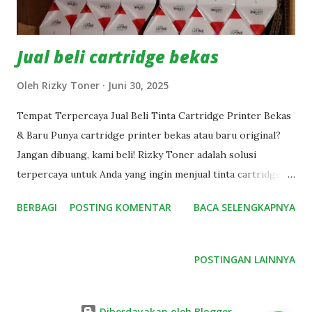
dicek 🕐 Pro...
Jual beli cartridge bekas
Oleh
Rizky Toner
Juni 30, 2025
Tempat Terpercaya Jual Beli Tinta Cartridge Printer Bekas
& Baru Punya cartridge printer bekas atau baru original?
Jangan dibuang, kami beli! Rizky Toner adalah solusi
terpercaya untuk Anda yang ingin menjual tinta cartridge
printer bekas maupun baru original dari berbagai merek
BERBAGI
POSTING KOMENTAR
BACA SELENGKAPNYA
seperti Canon, HP, Epson, dan lainnya. 💡 Mengapa Pilih
Rizky Toner? ✅ Terima semua kondisi (asli/original – bekas
atau baru) ✅ Harga bersaing dan transparan ✅ Proses
POSTINGAN LAINNYA
cepat dan aman ✅ Bisa kirim dari seluruh Indonesia ✅
Pembayaran langsung setelah barang diterima 📦 Kami
Menerima Type : Cartridge Canon (740, 741, 810, 811, 745,
Diberdayakan oleh Blogger