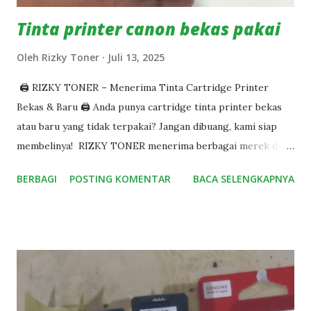
Tinta printer canon bekas pakai
Oleh
Rizky Toner
Juli 13, 2025
🖨️ RIZKY TONER – Menerima Tinta Cartridge Printer
Bekas & Baru 🖨️ Anda punya cartridge tinta printer bekas
atau baru yang tidak terpakai? Jangan dibuang, kami siap
membelinya! RIZKY TONER menerima berbagai merek dan
tipe cartridge printer, baik kondisi bekas maupun
BERBAGI
POSTING KOMENTAR
BACA SELENGKAPNYA
baru/segel, dengan harga bersaing dan proses cepat. 🌍
Melayani Seluruh Indonesia Tak perlu khawatir lokasi, kami
melayani pembelian dari seluruh kota dan kabupaten di
Indonesia, baik untuk perorangan, kantor, instansi, maupun
toko. 🚚 Jemput ke Alamat Anda Untuk wilayah tertentu,
kami menyediakan layanan jemput langsung ke alamat,
sehingga Anda cukup duduk manis – kami yang datang! ✅