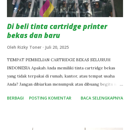
n
Di beli tinta cartridge printer
bekas dan baru
Oleh
Rizky Toner
Juli 20, 2025
TEMPAT PEMBELIAN CARTRIDGE BEKAS SELURUH
INDONESIA Apakah Anda memiliki tinta cartridge bekas
yang tidak terpakai di rumah, kantor, atau tempat usaha
Anda? Jangan dibiarkan menumpuk atau dibuang begitu saja.
Rizky Toner siap membantu Anda menyalurkannya kembali
BERBAGI
POSTING KOMENTAR
BACA SELENGKAPNYA
dengan cara yang menguntungkan. Kami adalah pembeli
tinta cartridge bekas dari berbagai merek, seperti HP,
Canon, Epson,dan lainnya. Kami menerima cartridge bekas
dari seluruh kota di Indonesia, baik dalam jumlah kecil