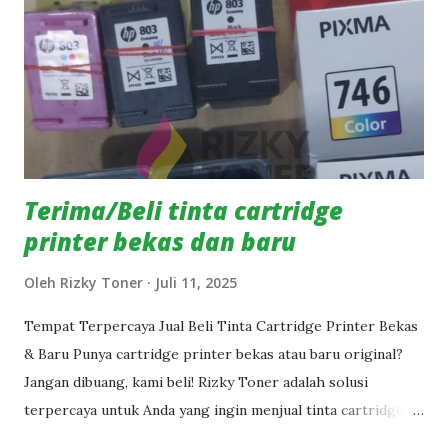
Keunggulan RIZKY TONER: -Proses cepat dan mudah -
Pembayaran langsung setelah barang dicek -Bisa kirim via
kurir/ekspedisi -Harga kompetitif & transparan 📱
Hubungi Sekarang di WhatsApp: 0812-8404-4757 (RIZKY
TONER) Jadikan cartridge bekas Anda lebih bermanfaat dan
bernilai. 💸 Jual sekarang – Ubah jadi uang bersama RIZKY...
Terima/Beli tinta cartridge
printer bekas dan baru
Oleh
Rizky Toner
Juli 11, 2025
Tempat Terpercaya Jual Beli Tinta Cartridge Printer Bekas
& Baru Punya cartridge printer bekas atau baru original?
Jangan dibuang, kami beli! Rizky Toner adalah solusi
terpercaya untuk Anda yang ingin menjual tinta cartridge
printer bekas maupun baru original dari berbagai merek