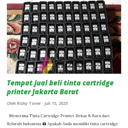
maupun partai besar. 💡 Mengapa Anda Harus Menjual ke
Rizky Toner? ✔ Terima Semua Merek dan Tipe Populer ✔
Proses Mudah & Praktis ✔ Pembayaran Langsung Setelah
Dicek ✔ Menjangkau Seluruh Indonesia ✔ Terima Partai
Kecil & Besar 📦 Jangan Buang, Jual Saja! Dengan menjual
cartridge bekas Anda ke Rizky Toner, Anda tidak hanya
mendapatkan penghasilan tambahan, tetapi juga membantu
menjaga lingkungan dari limbah elektronik. 🟦 Hubungi
Kami Sekarang! 📲 WhatsApp: 0812-8404-4757
Tempat jual beli tinta cartridge
printer Jakarta Barat
Oleh
Rizky Toner
Juli 15, 2025
Menerima Tinta Cartridge Printer Bekas & Baru dari
Seluruh Indonesia 🖨️ Apakah Anda memiliki tinta cartridge