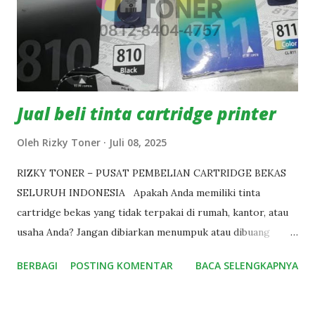
Langsung chat WA kami dengan foto cartridge & jumlahnya!
Kami bantu atur pengiriman & pastikan transaksi aman.
Dapatkan uang tambahan dari barang tak terpakai sekarang!
#TerimaCartridgeBekas #Be...
Jual beli tinta cartridge printer
Oleh
Rizky Toner
Juli 08, 2025
RIZKY TONER – PUSAT PEMBELIAN CARTRIDGE BEKAS
SELURUH INDONESIA Apakah Anda memiliki tinta
cartridge bekas yang tidak terpakai di rumah, kantor, atau
usaha Anda? Jangan dibiarkan menumpuk atau dibuang
begitu saja. Rizky Toner siap membantu Anda
BERBAGI
POSTING KOMENTAR
BACA SELENGKAPNYA
menyalurkannya kembali dengan cara yang menguntungkan.
Kami adalah pembeli tinta cartridge bekas dari berbagai
merek, seperti HP, Canon, Epson, Brother, dan lainnya. Kami